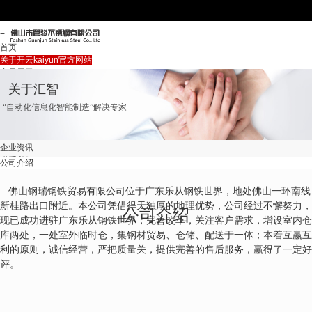
=
首页
关于开云kaiyun官方网站
产品展示
企业资讯
关于汇智
联系我们
“自动化信息化智能制造”解决专家
首页
关于开云kaiyun官方网站
产品展示
企业资讯
联系我们
公司介绍
企业文化
成功案例
佛山钢瑞钢铁贸易有限公司位于广东乐从钢铁世界，地处佛山一环南线
合作流程
新桂路出口附近。本公司凭借得天独厚的地理优势，公司经过不懈努力，
公司介绍
现已成功进驻广东乐从钢铁世界，完善改革，关注客户需求，增设室内仓
库两处，一处室外临时仓，集钢材贸易、仓储、配送于一体；本着互赢互
利的原则，诚信经营，严把质量关，提供完善的售后服务，赢得了一定好
评。