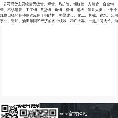
公司现货主要经营无缝管、焊管、热扩管、螺旋管、方矩管、合金钢
H
管、不锈钢管、工字钢、
型钢、角钢、槽钢、钢板，等几大类，上千个
规格口径的各种钢管应用于钢结构，桥梁建设、化工、机械、建筑、公用
事业、造船、油田等国民经济的各个领域，和广大客户一起共同成长。为
了确保业务发展所需资源，公司长期与宝钢、成都无缝、鲁宝、鞍钢、衡
阳、包钢、天津等大型无缝钢管生产企业，天津等大型热扩管、焊管、螺
旋钢管等生产企业建立了长期的代理关系，更便捷的为钢管管材的市场推
广和承销服务。。
公司产品直销至广东、广西、江西、海南、福建、贵州、云南、湖北等内
地各大城市并可出口至缅甸、越南、泰国、菲律宾等东南亚各国，深受广
大客户的质量的认可和信誉的好评。
周经理
13556118585
开云(中国)Kaiyun·官方网站